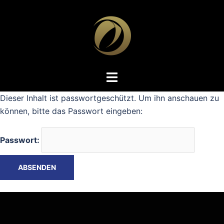
Zum
Inhalt
springen
Dieser Inhalt ist passwortgeschützt. Um ihn anschauen zu
können, bitte das Passwort eingeben:
Passwort: