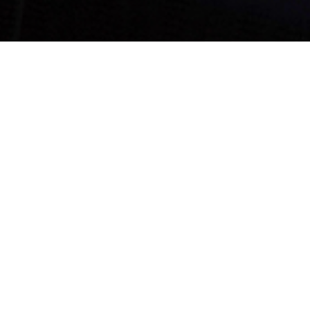
After Work
Vergessen Sie am Freitag Nachmittag die
stressige Arbeitswoche gemeinsam mit Kollegen
bei einer chilligen Runde Bowling. Ein