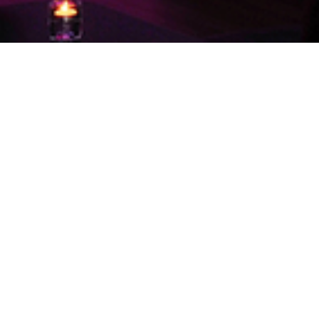
Firmen/Privatfeier
Sie planen mit Freunden oder Kollegen eine
Veranstaltung in der Bowling Lounge? Nutzen
Sie unser Pauschalangebot, gerne auch mit