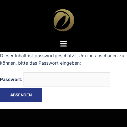
Zum
Inhalt
springen
Dieser Inhalt ist passwortgeschützt. Um ihn anschauen zu
können, bitte das Passwort eingeben:
Passwort: