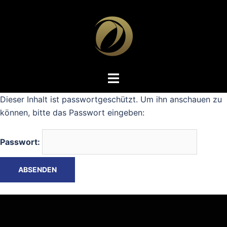
Zum
Inhalt
springen
Dieser Inhalt ist passwortgeschützt. Um ihn anschauen zu
können, bitte das Passwort eingeben:
Passwort: