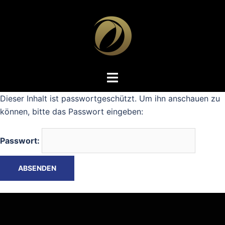
Zum
Inhalt
springen
Dieser Inhalt ist passwortgeschützt. Um ihn anschauen zu
können, bitte das Passwort eingeben:
Passwort: